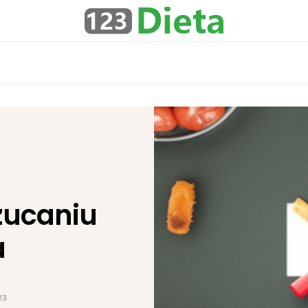
rzucaniu
a
23