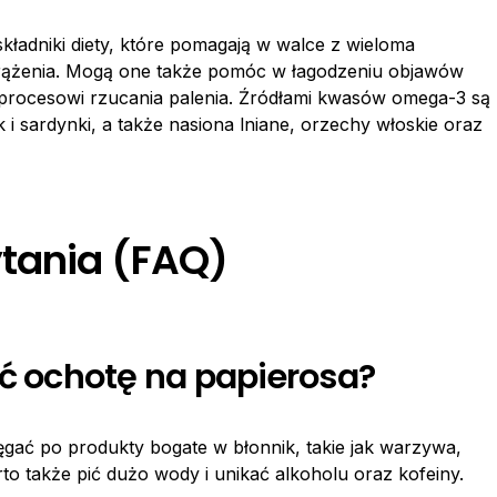
ładniki diety, które pomagają w walce z wieloma
krążenia. Mogą one także pomóc w łagodzeniu objawów
ą procesowi rzucania palenia. Źródłami kwasów omega-3 są
k i sardynki, a także nasiona lniane, orzechy włoskie oraz
tania (FAQ)
yć ochotę na papierosa?
ęgać po produkty bogate w błonnik, takie jak warzywa,
o także pić dużo wody i unikać alkoholu oraz kofeiny.