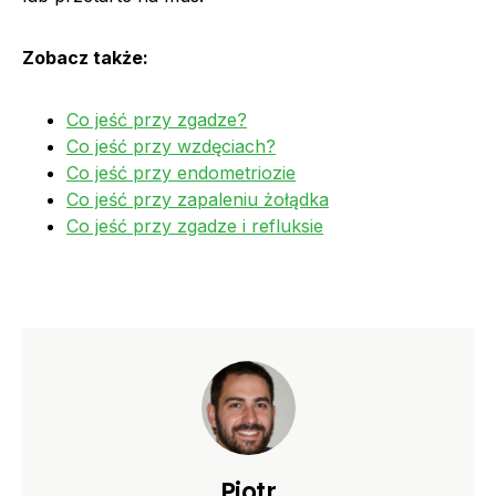
Zobacz także:
Co jeść przy zgadze?
Co jeść przy wzdęciach?
Co jeść przy endometriozie
Co jeść przy zapaleniu żołądka
Co jeść przy zgadze i refluksie
Piotr