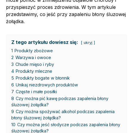
może pomóc w zmniejszeniu objawów choroby i
przyspieszyć proces zdrowienia. W tym artykule
przedstawimy, co jeść przy zapaleniu błony śluzowej
żołądka.
Z tego artykułu dowiesz się:
ukryj
1
Produkty zbożowe
2
Warzywa i owoce
3
Chude mięso i ryby
4
Produkty mleczne
5
Produkty bogate w błonnik
6
Unikaj niezdrowych produktów
7
Częste i małe posiłki
8
Czy można pić kawę podczas zapalenia błony
śluzowej żołądka?
9
Czy można spożywać alkohol podczas zapalenia
błony śluzowej żołądka?
10
Czy można jeść słodycze podczas zapalenia błony
śluzowej żołądka?