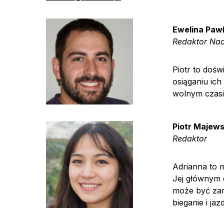
Ewelina Paw
Redaktor
Nac
Piotr to dośw
osiąganiu ic
wolnym czasi
Piotr Majews
Redaktor
Adrianna to m
Jej głównym 
może być zar
bieganie i ja