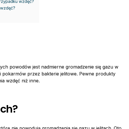
przypadku wzdęć?
 wzdęć?
wnych powodów jest nadmierne gromadzenie się gazu w
cji pokarmów przez bakterie jelitowe. Pewne produkty
a wzdęć niż inne.
ach?
tóre nie powodują gromadzenia się gazu w jelitach. Oto