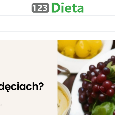
zdęciach?
23