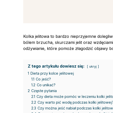
Kolka jelitowa to bardzo nieprzyjemne dolegliw
bólem brzucha, skurczami jelit oraz wzdęciami
odżywianie, które pomoże złagodzić objawy bó
Z tego artykułu dowiesz się:
ukryj
1
Dieta przy kolce jelitowej
1.1
Co jeść?
1.2
Co unikać?
2
Częste pytania
2.1
Czy dieta może pomóc w leczeniu kolki jeli
2.2
Czy warto pić wodę podczas kolki jelitowej
2.3
Czy można jeść nabiał podczas kolki jelito