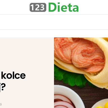
 kolce
j?
23