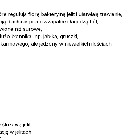
e regulują florę bakteryjną jelit i ułatwiają trawienie,
ą działanie przeciwzapalne i łagodzą ból,
wione niż surowe,
użo błonnika, np. jabłka, gruszki,
okarmowego, ale jedzony w niewielkich ilościach.
śluzową jelit,
cję w jelitach,