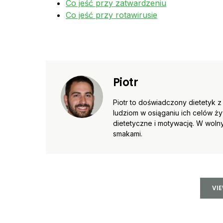
Co jeść przy zatwardzeniu
Co jeść przy rotawirusie
Piotr
Piotr to doświadczony dietetyk 
ludziom w osiąganiu ich celów 
dietetyczne i motywację. W wol
smakami.
VI