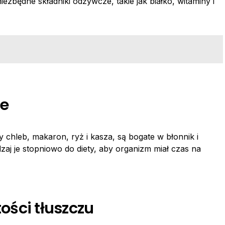
iezbędne składniki odżywcze, takie jak białko, witaminy i
te
ty chleb, makaron, ryż i kasza, są bogate w błonnik i
aj je stopniowo do diety, aby organizm miał czas na
tości tłuszczu