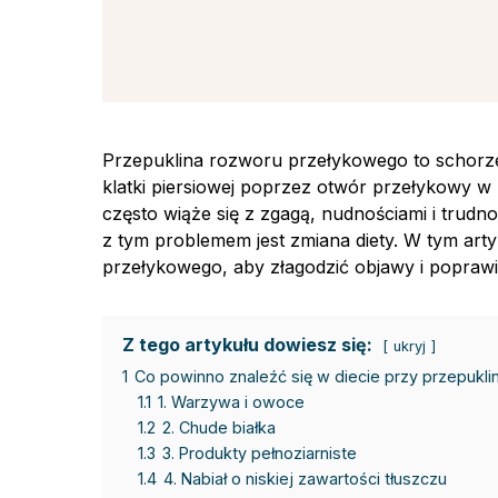
Przepuklina rozworu przełykowego to schorze
klatki piersiowej poprzez otwór przełykowy w
często wiąże się z zgagą, nudnościami i trud
z tym problemem jest zmiana diety. W tym art
przełykowego, aby złagodzić objawy i poprawić
Z tego artykułu dowiesz się:
ukryj
1
Co powinno znaleźć się w diecie przy przepukl
1.1
1. Warzywa i owoce
1.2
2. Chude białka
1.3
3. Produkty pełnoziarniste
1.4
4. Nabiał o niskiej zawartości tłuszczu