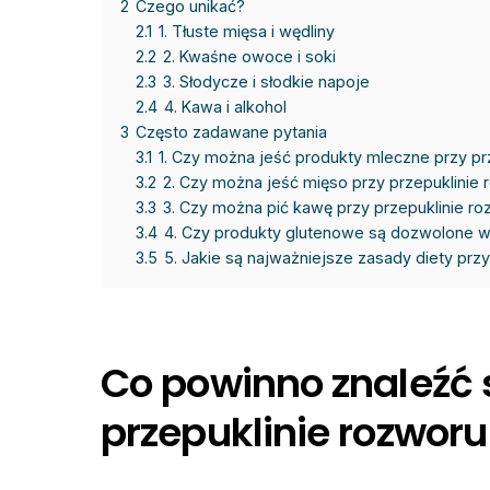
2
Czego unikać?
2.1
1. Tłuste mięsa i wędliny
2.2
2. Kwaśne owoce i soki
2.3
3. Słodycze i słodkie napoje
2.4
4. Kawa i alkohol
3
Często zadawane pytania
3.1
1. Czy można jeść produkty mleczne przy p
3.2
2. Czy można jeść mięso przy przepuklinie
3.3
3. Czy można pić kawę przy przepuklinie 
3.4
4. Czy produkty glutenowe są dozwolone w
3.5
5. Jakie są najważniejsze zasady diety pr
Co powinno znaleźć s
przepuklinie rozwor