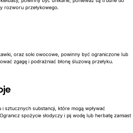
 i kiełbasy, powinny być unikane, ponieważ są trudne do
iny rozworu przełykowego.
uskawki, oraz soki owocowe, powinny być ograniczone lub
ować zgagę i podrażniać błonę śluzową przełyku.
oje
u i sztucznych substancji, które mogą wpływać
ranicz spożycie słodyczy i pij wodę lub herbatę zamiast