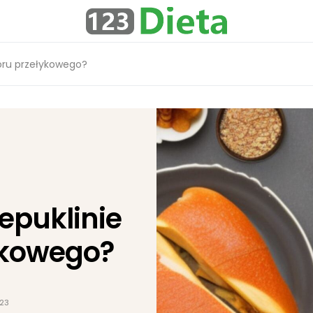
woru przełykowego?
zepuklinie
ykowego?
023