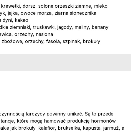
krewetki, dorsz, solone orzeszki ziemne, mleko
zyk, jajka, owoce morza, ziarna słonecznika
a dyni, kakao
ie ziemniaki, truskawki, jagody, maliny, banany
zewica, orzechy, nasiona
y zbożowe, orzechy, fasola, szpinak, brokuły
oczynnością tarczycy powinny unikać. Są to przede
bstancje, które mogą hamować produkcję hormonów
ie jak brokuły, kalafior, brukselka, kapusta, jarmuż, a