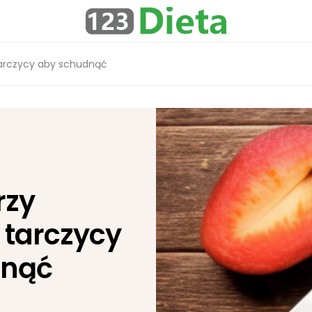
tarczycy aby schudnąć
rzy
 tarczycy
dnąć