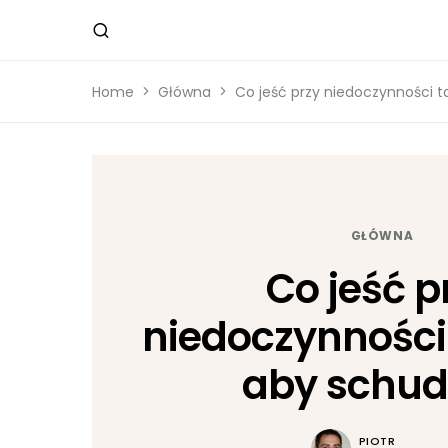
Home
Główna
Co jeść przy niedoczynności 
GŁÓWNA
Co jeść p
niedoczynności
aby schu
PIOTR