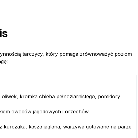
is
czynnością tarczycy, który pomaga zrównoważyć poziom
gę:
z oliwek, kromka chleba pełnoziarnistego, pomidory
atkiem owoców jagodowych i orzechów
i z kurczaka, kasza jaglana, warzywa gotowane na parze