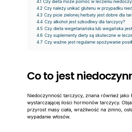
4.1
Czy dieta może pomóc w leczeniu niedoczy
4.2
Czy należy unikać glutenu w przypadku nie
4.3
Czy picie zielonej herbaty jest dobre dla ta
4.4
Czy alkohol jest szkodliwy dla tarczycy?
4.5
Czy dieta wegetariańska lub wegańska jes
4.6
Czy suplementy diety są skuteczne w lecze
4.7
Czy ważne jest regularne spożywanie posi
Co to jest niedoczyn
Niedoczynność tarczycy, znana również jako h
wystarczającej ilości hormonów tarczycy. Obj
przyrost masy ciała, wrażliwość na zimno, osła
wypadanie włosów.