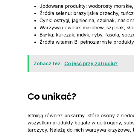
Jodowane produkty: wodorosty morskie, 
Źródła selenu: brazylijskie orzechy, tuńc
Cynk: ostrygi, jagnięcina, szpinak, nasion
Warzywa i owoce: marchew, szpinak, słodk
Białka: kurczak, indyk, ryby, fasola, soc
Źródła witamin B: pełnoziarniste produkt
Zobacz też:
Co jeść przy zatruciu?
Co unikać?
Istnieją również pokarmy, które osoby z nied
wszystkim produkty bogate w goitrogeny, su
tarczycy. Należą do nich warzywa krzyżowe, tak