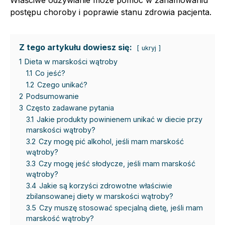
Właściwe odżywianie może pomóc w zahamowaniu
postępu choroby i poprawie stanu zdrowia pacjenta.
Z tego artykułu dowiesz się:
ukryj
1
Dieta w marskości wątroby
1.1
Co jeść?
1.2
Czego unikać?
2
Podsumowanie
3
Często zadawane pytania
3.1
Jakie produkty powinienem unikać w diecie przy
marskości wątroby?
3.2
Czy mogę pić alkohol, jeśli mam marskość
wątroby?
3.3
Czy mogę jeść słodycze, jeśli mam marskość
wątroby?
3.4
Jakie są korzyści zdrowotne właściwie
zbilansowanej diety w marskości wątroby?
3.5
Czy muszę stosować specjalną dietę, jeśli mam
marskość wątroby?