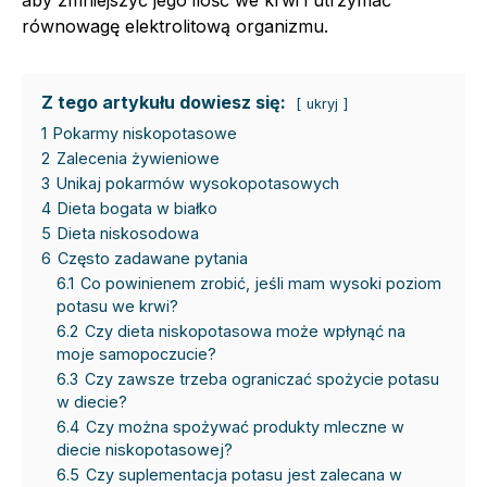
aby zmniejszyć jego ilość we krwi i utrzymać
równowagę elektrolitową organizmu.
Z tego artykułu dowiesz się:
ukryj
1
Pokarmy niskopotasowe
2
Zalecenia żywieniowe
3
Unikaj pokarmów wysokopotasowych
4
Dieta bogata w białko
5
Dieta niskosodowa
6
Często zadawane pytania
6.1
Co powinienem zrobić, jeśli mam wysoki poziom
potasu we krwi?
6.2
Czy dieta niskopotasowa może wpłynąć na
moje samopoczucie?
6.3
Czy zawsze trzeba ograniczać spożycie potasu
w diecie?
6.4
Czy można spożywać produkty mleczne w
diecie niskopotasowej?
6.5
Czy suplementacja potasu jest zalecana w