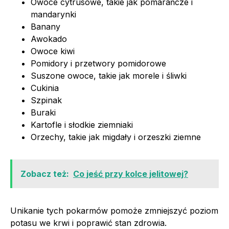
Owoce cytrusowe, takie jak pomarańcze i
mandarynki
Banany
Awokado
Owoce kiwi
Pomidory i przetwory pomidorowe
Suszone owoce, takie jak morele i śliwki
Cukinia
Szpinak
Buraki
Kartofle i słodkie ziemniaki
Orzechy, takie jak migdały i orzeszki ziemne
Zobacz też:
Co jeść przy kolce jelitowej?
Unikanie tych pokarmów pomoże zmniejszyć poziom
potasu we krwi i poprawić stan zdrowia.