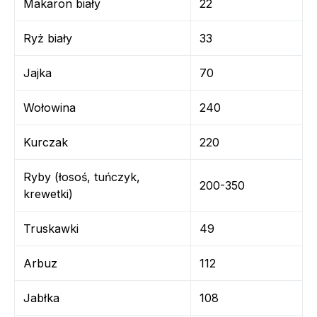
Makaron biały
22
Ryż biały
33
Jajka
70
Wołowina
240
Kurczak
220
Ryby (łosoś, tuńczyk,
200-350
krewetki)
Truskawki
49
Arbuz
112
Jabłka
108