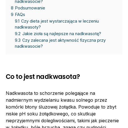
nadkwasocie?
8
Podsumowanie
9
FAQs
9.1
Czy dieta jest wystarczająca w leczeniu
nadkwasoty?
9.2
Jakie zioła są najlepsze na nadkwasotę?
9.3
Czy zalecana jest aktywność fizyczna przy
nadkwasocie?
Co to jest nadkwasota?
Nadkwasota to schorzenie polegające na
nadmiernym wydzielaniu kwasu solnego przez
komórki błony śluzowej żołądka. Powoduje to zbyt
niskie pH soku żołądkowego, co skutkuje
nieprzyjemnymi dolegliwościami, takimi jak pieczenie
w żołądku, bóle brzucha, zgaga czy nudności.