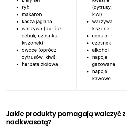
biały ser
kwaśne
ryż
(cytrusy,
makaron
kiwi)
kasza jaglana
warzywa
warzywa (oprócz
kiszone
cebuli, czosnku,
cebula
kiszonek)
czosnek
owoce (oprócz
alkohol
cytrusów, kiwi)
napoje
herbata ziołowa
gazowane
napoje
kawowe
Jakie produkty pomagają walczyć z
nadkwasotą?