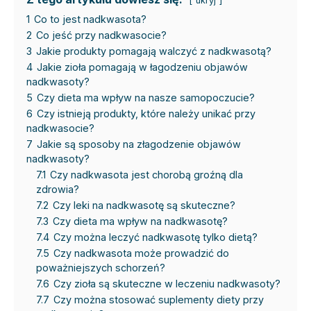
ukryj
1
Co to jest nadkwasota?
2
Co jeść przy nadkwasocie?
3
Jakie produkty pomagają walczyć z nadkwasotą?
4
Jakie zioła pomagają w łagodzeniu objawów
nadkwasoty?
5
Czy dieta ma wpływ na nasze samopoczucie?
6
Czy istnieją produkty, które należy unikać przy
nadkwasocie?
7
Jakie są sposoby na złagodzenie objawów
nadkwasoty?
7.1
Czy nadkwasota jest chorobą groźną dla
zdrowia?
7.2
Czy leki na nadkwasotę są skuteczne?
7.3
Czy dieta ma wpływ na nadkwasotę?
7.4
Czy można leczyć nadkwasotę tylko dietą?
7.5
Czy nadkwasota może prowadzić do
poważniejszych schorzeń?
7.6
Czy zioła są skuteczne w leczeniu nadkwasoty?
7.7
Czy można stosować suplementy diety przy